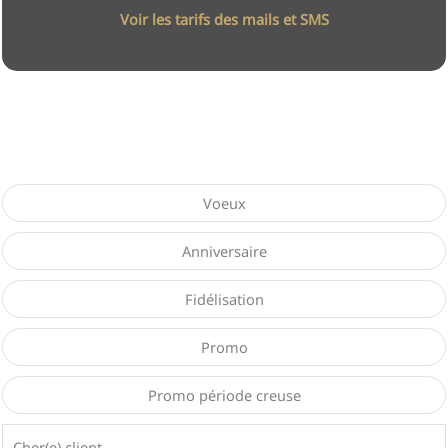
Voir les tarifs des mails et SMS
Bibliothèque de SMS gratuite
Voeux
Anniversaire
Fidélisation
Promo
Promo période creuse
Cher(e) client,