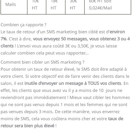
10€
18€
30€
60€ HT soit
Mails
HT
HT
HT
0,024€/Mail
Combien ça rapporte ?
Le taux de retour d’un SMS marketing bien ciblé est d’
environ
7%
. C’est à dire,
vous envoyez 50 messages, vous obtenez 3 ou 4
clients
! L’envoi vous aura coûté 3€ ou 3,50€, je vous laisse
calculer combien cela peut vous rapporter…
Comment bien cibler un SMS marketing ?
Pour obtenir un taux de retour élevé, le SMS doit être adapté à
votre client. Si votre objectif est de faire venir des clients dans le
salon, il est
inutile d’envoyer un message à TOUS vos clients
. En
effet, les clients que vous avez vu il y a moins de 10 jours ne
reviendront pas immédiatement ! Mieux vaut cibler les hommes
qui ne sont pas venus depuis 1 mois et les femmes qui ne sont
pas venues depuis 3 mois. De cette manière, vous enverrez
moins de SMS, cela vous coûtera moins cher et votre
taux de
retour sera bien plus élevé
!