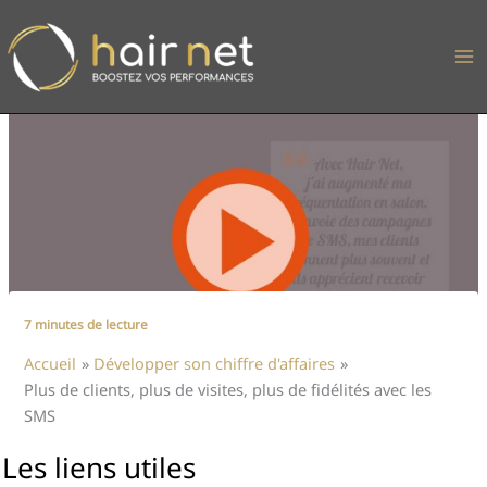
Aller
au
contenu
7 minutes de lecture
Accueil
Développer son chiffre d'affaires
Plus de clients, plus de visites, plus de fidélités avec les
SMS
Les liens utiles