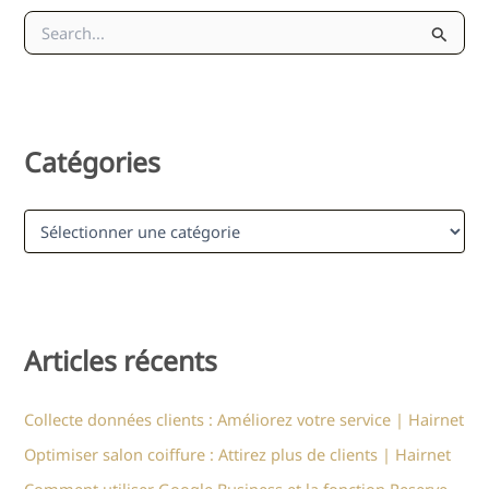
R
e
c
h
e
r
c
Catégories
h
e
r
C
a
:
t
é
g
o
r
Articles récents
i
e
s
Collecte données clients : Améliorez votre service | Hairnet
Optimiser salon coiffure : Attirez plus de clients | Hairnet