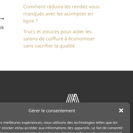
Comment réduire les rendez-vous
manqués avec les acomptes en
T
ligne ?
ok
Trucs et astuces pour aider les
salons de coiffure à économiser
sans sacrifier la qualité
s (UE)
Gérer le consentement
les meilleures expériences, nous utilisons des technologies telles que les
 stocker et/ou accéder aux informations des appareils. Le fait de consentir