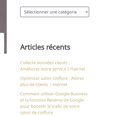
r
C
:
a
t
é
g
o
r
Articles récents
i
e
s
Collecte données clients :
Améliorez votre service | Hairnet
Optimiser salon coiffure : Attirez
plus de clients | Hairnet
Comment utiliser Google Business
et la fonction Reserve de Google
pour booster le trafic de votre
salon de coiffure